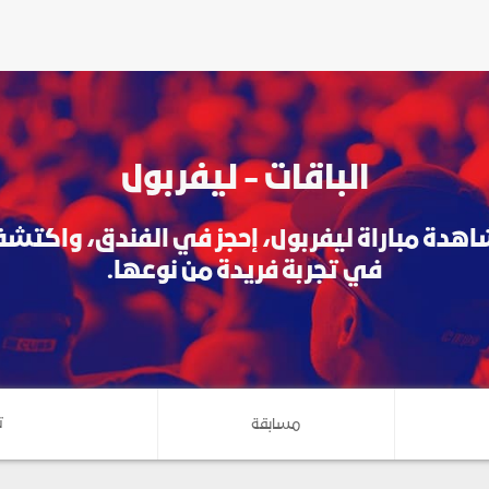
الباقات - ليفربول
هدة مباراة ليفربول، إحجز في الفندق، واكتشف
في تجربة فريدة من نوعها.
ت
مسابقة