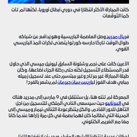
كانت المباراة الأكثر انتظارًا في دوري أبطال أوروبا، لكنّها لم تأتِ
كما التّوقّعات
ف
ريال مدريد
وصل العاصمة الباريسية وهو يُدافع عن شباكه
طوال الوقت تاركًا حارسه كورتوا يتصدّى لكرات المدّ الباريسي
القوي.
الأعين كانت على نجم برشلونة السابق ليونيل ميسي الذي حاول
قدر المستطاع التّسجيل لكنّه حتى ركلة الجزاء أضاعها، وكان
طيلة المباراة غير مرتاحٍ وغير مبتسمٍ حتى عند تسجيل زميله
مبابي هدف الفوز ل
باريس سان جيرمان
لم يشعر بالفرح!
المعركة لم تنتهِ هنا، بل ستنتقل في 9 مارس إلى مدريد هناك
في
البيرنابيو
حيث سيسعى النادي الملكي للتسجيل من أجل
التأهل للدور القادم، والكل ينتظرعودة الثنائي نيمار وميسي إلى
المدينة التي لطالما كان لهما بصمة في كل مرة زاراها عندما كانا
معًا مع الغريم الكتلوني.
لحظات عديدة تنتظرنا االشهر المقبل، ويجب أن لا نفوّتها! لذا،