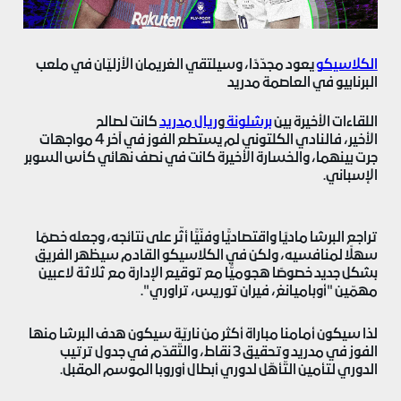
الكلاسيكو
يعود مجدّدًا، وسيلتقي الغريمان الأزليّان في ملعب
البرنابيو في العاصمة مدريد
اللقاءات الأخيرة بين
برشلونة
و
ريال مدريد
كانت لصالح
الأخير، فالنادي الكلتوني لم يستطع الفوز في آخر 4 مواجهات
جرت بينهما، والخسارة الأخيرة كانت في نصف نهائي كأس السوبر
الإسباني.
تراجع البرشا ماديًا واقتصاديًّا وفنّيًّا أثّر على نتائجه، وجعله خصمًا
سهلًا لمنافسيه، ولكن في الكلاسيكو القادم سيظهر الفريق
بشكل جديد خصوصًا هجوميًّا مع توقيع الإدارة مع ثلاثة لاعبين
مهمّين "أوباميانغ، فيران توريس، تراوري".
لذا سيكون أمامنا مباراة أكثر من ناريّة سيكون هدف البرشا منها
الفوز في مدريد وتحقيق 3 نقاط، والتّقدّم في جدول ترتيب
الدوري لتأمين التّأهّل لدوري أبطال أوروبا الموسم المقبل.